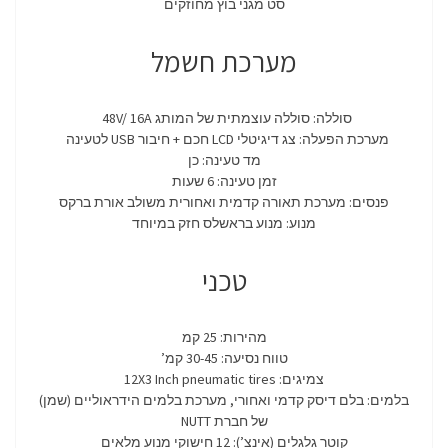
סט מגני בוץ מחוזקים
מערכת חשמל
סוללה: סוללה עוצמתית של המותג 48V/ 16A
מערכת הפעלה: צג דיגיטלי LCD חכם + חיבור USB לטעינה
מד טעינה: כן
זמן טעינה: 6 שעות
פנסים: מערכת תאורה קדמית ואחורית משולב אורת ברקס
מנוע: מנוע בראשלס חזק במיוחד
טכני
מהירות: 25 קמ
טווח נסיעה: 30-45 קמ’
צמיגים: 12X3 Inch pneumatic tires
בלמים: בלם דיסק קדמי ואחורי, מערכת בלמים הידראוליים (שמן)
של חברת NUTT
קוטר גלגלים (אינצ’): 12 חישוקי מנוע מלאים