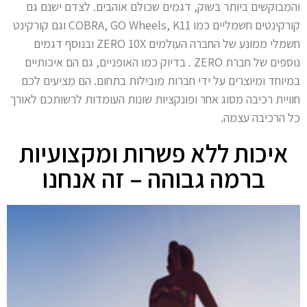
והמבוקשים ביותר בשוק, דגמים שכולם אוהבים. לצדם ישנם גם
קורקינטים חשמליים כמו COBRA, GO Wheels, K11 וגם קורקינט
חשמלי ממונע של החברה העולמים ZERO 10X ובנוסף דגמים
נוספים של חברת ZERO . בדיוק כמו האופניים, גם הם איכותיים
במיוחד ומיוצרים על ידי חברות מובילות בתחום. הם מציעים לכם
חוויית רכיבה מסוג אחר ופונקציות שונות העומדות לרשותכם לאורך
כל הרכיבה עצמה.
איכות ללא פשרות ומקצועיות
ברמה גבוהה – זה אנחנו