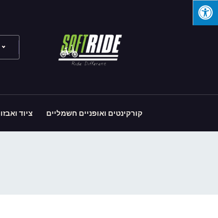
קורקינטים ואופניים חשמליים
ציוד ואבזו