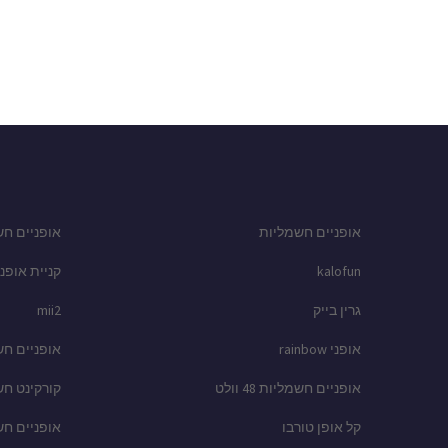
אופניים חשמליות
אופניים חש
kalofun
קניית אופני
גרין בייק
mii2
אופני rainbow
אופניים ח
אופניים חשמליות 48 וולט
קורקינט ח
קל אופן טורבו
אופניים ח