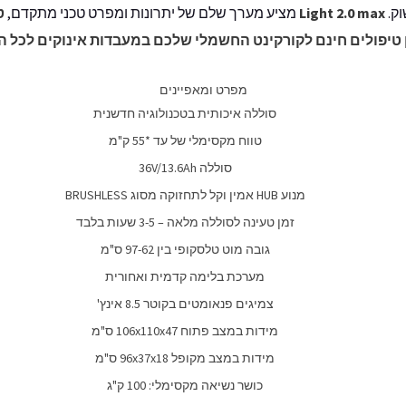
ק.
max
Light 2.0
מציע מערך שלם של יתרונות ומפרט טכני מתקדם,
ט
 טיפולים חינם לקורקינט החשמלי שלכם במעבדות אינוקים לכל ה
מפרט ומאפיינים
סוללה איכותית בטכנולוגיה חדשנית
טווח מקסימלי של עד *55 ק"מ
סוללה 36V/13.6Ah
מנוע
HUB
אמין וקל לתחזוקה מסוג
BRUSHLESS
זמן טעינה לסוללה מלאה
–
3-5 שעות בלבד
גובה מוט טלסקופי בין 97-62 ס"מ
מערכת בלימה
קדמית ואחורית
צמיגים פנאומטים בקוטר 8.5 אינץ'
מידות במצב פתוח
106x110x47
ס"מ
מידות במצב מקופל
96x37x18
ס"מ
כושר נשיאה מקסימלי: 100 ק"ג