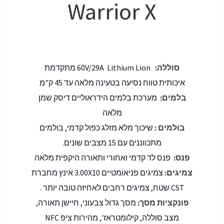
Warrior X
סוללה:
60V/29A Lithium Lion מתקדמת
איכותית טווח נסיעה בטעינה מלאה עד 45 ק"מ
בלמים:
מערכת בלמים הידראוליים דיסק שמן
מלאה
בולמים :
שיכוך מלא מזלג כפול קדמי, בולמים
מתכווננים עם 15 מצבים שונים.
פנס:
פנס לד קדמי ואחורי ותאורה היקפית מלאה
צמיגים:
צמיגים פניאומטיים 3.00X10 אינץ מחברת
CST שטח, צמיגים רחבים לאחיזה טובה יותר .
פונקציות מסך:
מסך גדול צבעוני, חיישן תאורה,
מצב סוללה, קילומטראז', מהירות ציפ NFC