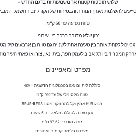
שלוש תוספות קטנות אך משמעותיות בדגם החדש –
ייעים להשלמת מערך הנוחות והבטיחות של הקורקינט החשמלי המובי
טווח נסיעה עד 60 ק"מ
נכון שלא מדובר ברכב בין-עירוני,
OX
יכול לקחת אותך בין טעינה אחת לשנייה גם טווח בן ארבעים קילומטר
רחק המפריד בין תל אביב לעמק חפר, בית ינאי, צורן או פאתי העיר מודי
מפרט ומאפיינים
סוללת ליתיום ION בטכנולוגיה חדשנית – 48V
טווח מקסימלי של עד 60* ק"מ
מנוע
HUB
אמין וקל לתחזוקה מסוג
BRUSHLESS
זמן טעינה לסוללה מלאה
–
כ-6 שעות
גובה מוט בין 97-62 ס"מ
מערכת בלימה
קדמית ואחורית