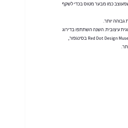
הות את הדגם לפי גלגל המנוע שמעוצב כמו מבער מטוס בכדי לשקף
חדשנות טכנולוגית עיצובית. השנה השתתפו בדירוג
אלפי מוצרים מ-59 ארצות. כל מוצר נבדק פרטנית בידי צוות מומחים, שבחרו להוקיר את OX בתצוגת Red Dot Design Museum בסינגפור,
תר.