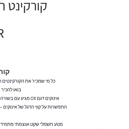
קורקינט חשמלי | |M OX
R
קורקי
כל מי שמכיר את הקורקינטים הח
בואו להכיר את דגם OX, דגם הכביש-שטח הספורטיבי 
אינוקים דגם OX מג
התפשרות על קווי הדגל של אינוקים –