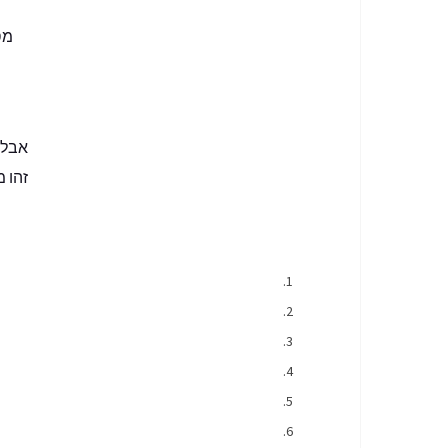
מס
אבל
זהו מ