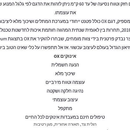
מנוע זה מאפשר לרוכבים בו מומנטום חזק וטווח נסיעה של עד 60 ק”מ ניתן לז
את עוצמתו.
ערכת המתלים ושיכוך מלא ליציבות גבוהה יותר.
אינוקים OX הוא זוכה Red Dot לשנת 2018, תחרות בין לאומית שנתית המהווה חותמת איכות ל
יאון הגדול בעולם לעיצוב עכשווי. אז אל תתפשרו על כלי שאינו הטוב ביו
אינוקים OX
הנעה חשמלית
שיכוך מלא
עוצמה וטווח מירביים
נהיגה חלקה ושקטה
עיצוב עוצמתי
מתקפל
טיפולים חינם במעבדות אינוקים לכל החיים
רגלית צד, תאורה אחורית, מגן רטיבות