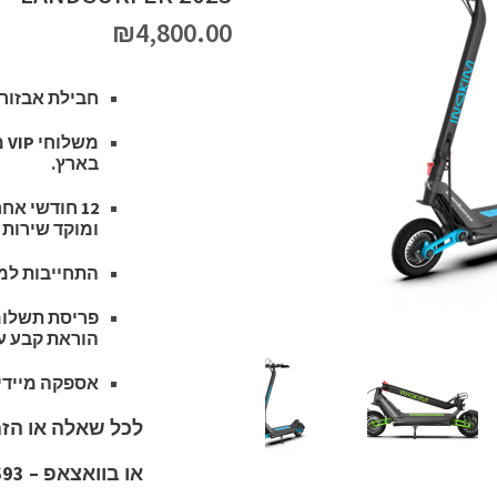
₪
4,800.00
חבילת אבזור 
בארץ.
12 חודשי א
ומוקד שירות 
התחייבות למח
פריסת תשלומ
הוראת קבע עד 36 תשלומים ללא תפיסת מסגרת באישו
אספקה מיידי
לכל שאלה או הזמנה צ
או בוואצאפ – 054-9139693