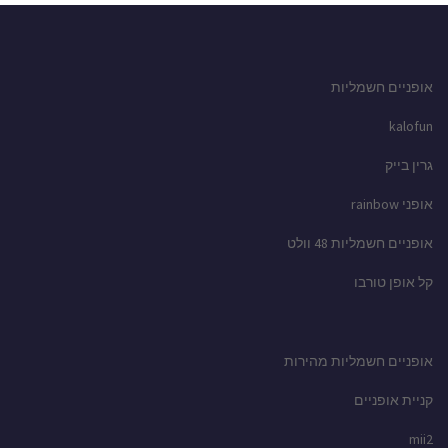
אופניים חשמליות
kalofun
גרין בייק
אופני rainbow
אופניים חשמליות 48 וולט
קל אופן טורבו
אופניים חשמליות מהירות
קניית אופניים
mii2