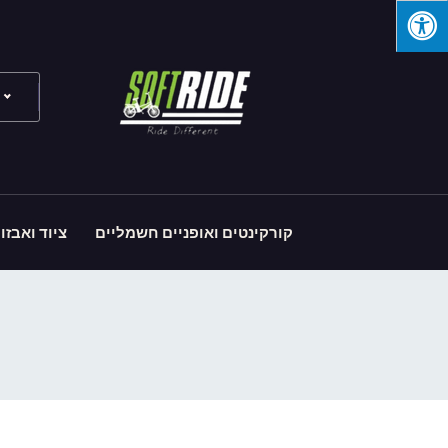
קורקינטים ואופניים חשמליים
ציוד ואבזו