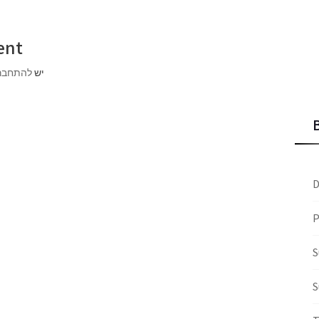
ent
יש
להתחבר
D
P
S
S