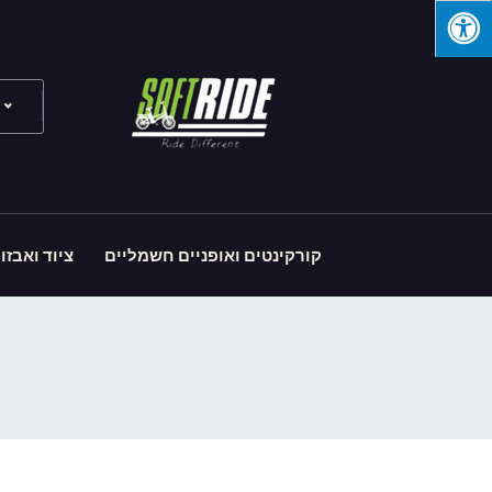
קורקינטים ואופניים חשמליים
ציוד ואבזו