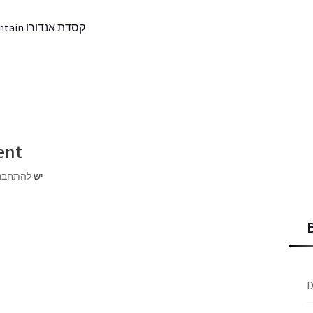
קסדת אנדורו BLACK/WHITE all-mountain
ent
יש
להתחבר
D