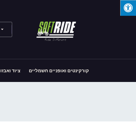
קורקינטים ואופניים חשמליים
ציוד ואבזו