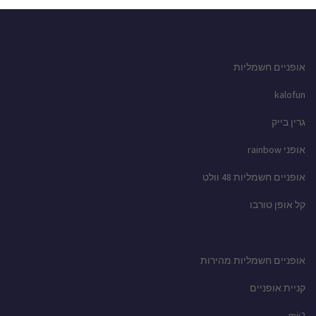
אופניים חשמליות
kalofun
גרין בייק
אופני rainbow
אופניים חשמליות 48 וולט
קל אופן טורבו
אופניים חשמליות מהירות
קניית אופניים
mii2