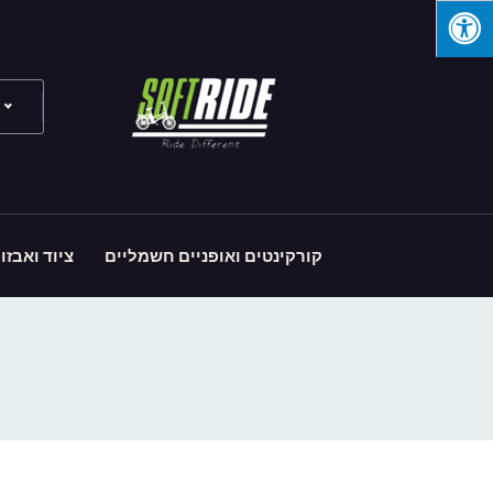
קורקינטים ואופניים חשמליים
ציוד ואבזו