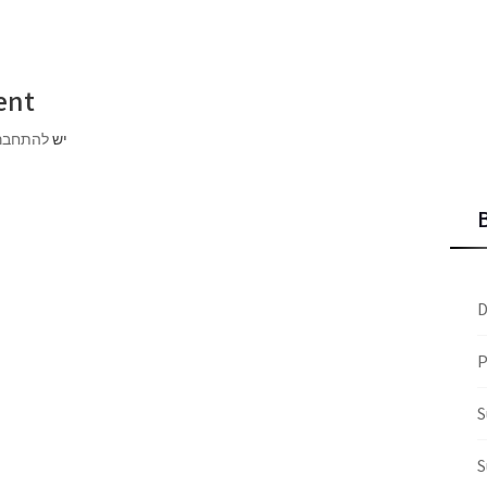
ent
יש
להתחבר
D
P
S
S