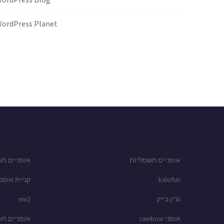
ordPress Planet
אופניים חשמליות
אופניים חש
kalofun
קניית אופני
גרין בייק
mii2
אופני rainbow
אופניים ח