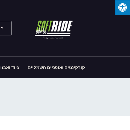
קורקינטים ואופניים חשמליים
ציוד ואבזו