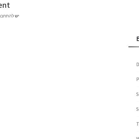
ent
יש
להתחבר
D
P
S
S
W