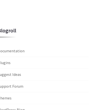
Blogroll
ocumentation
lugins
uggest Ideas
upport Forum
Themes
ordPress Blog