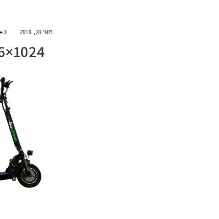
de3
מאי 28, 2018
6×1024