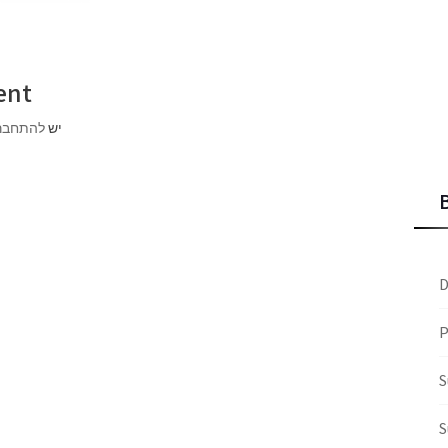
ent
יש
להתחבר
D
P
S
S