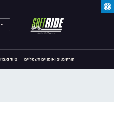
קורקינטים ואופניים חשמליים
ציוד ואבזו