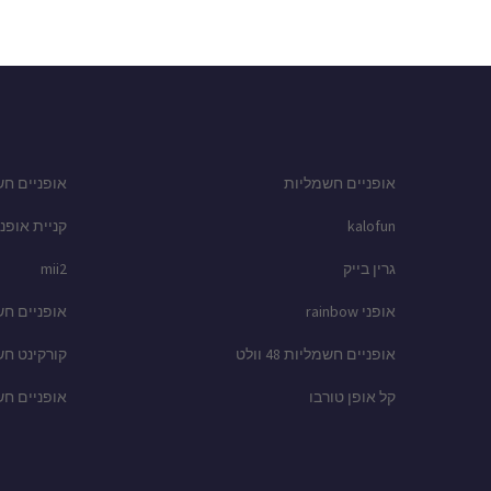
אופניים חשמליות
אופניים חש
kalofun
קניית אופני
גרין בייק
mii2
אופני rainbow
אופניים ח
אופניים חשמליות 48 וולט
קורקינט ח
קל אופן טורבו
אופניים ח