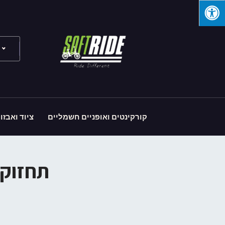
קורקינטים ואופניים חשמליים
ציוד ואבזו
תחזוקה סופט ר