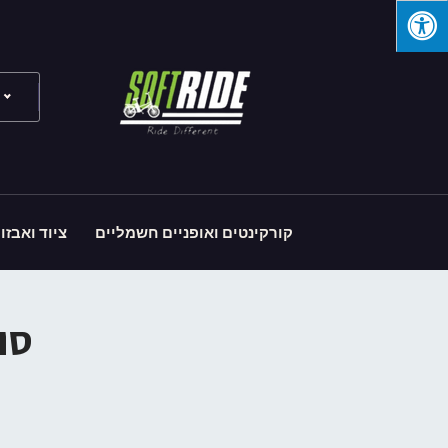
קורקינטים ואופניים חשמליים
ציוד ואבזו
סופט ר