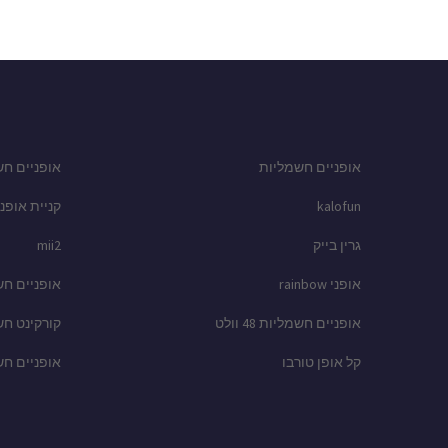
אופניים חשמליות
אופניים חש
kalofun
קניית אופני
גרין בייק
mii2
אופני rainbow
אופניים ח
אופניים חשמליות 48 וולט
קורקינט ח
קל אופן טורבו
אופניים ח