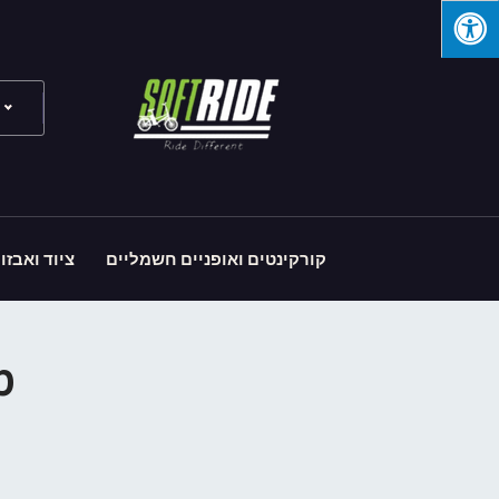
קורקינטים ואופניים חשמליים
ציוד ואבזו
מחי