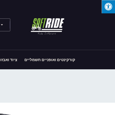
קורקינטים ואופניים חשמליים
ציוד ואבזו