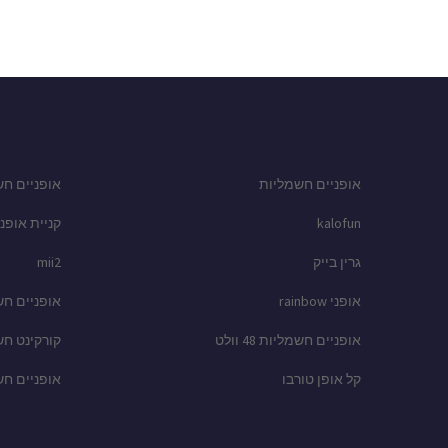
אופניים חשמליות
אופניים חש
kalofun
קניית אופני
גרין בייק
mii2
אופני rainbow
אופניים ח
אופניים חשמליות 48 וולט
קורקינט ח
קל אופן טורבו
אופניים ח