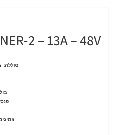
ER-2 – 13A – 48V
סוללה:
48V 13AH Lithium Lion מתקדמת איכותית טווח נסיעה בטעינה מלאה עד 40 ק"מ
בולמ
פנס:
צמיגים