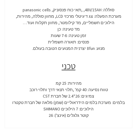
סוללה: 48V/15AH, ,תאי כוח פנסוניק, panasonic cells
מערכת הפעלה: צג דיגיטלי מרכזי LCD, מחוון סוללה, מהירות,
הילוכים חשמליים, מד קילומטר, מחוון תקלות ועוד…
מד טעינה: כן
זמן טעינה: 7-6 שעות
פנסים: תאורה חשמלית
מנוע: 8fun יצרנית המנועים הטובה בעולם.
טכני
מהירות: 25 קמ
טווח נסיעה: 40 קמ' ,תלוי תנאי דרך ותלוי רוכב
צמיגים: 26*2.4 של חברת CST
בלמים: מערכת בלמים הידראוליים (שמן) מלאה של חברת טקטרו
הילוכים: 7 הילוכים SHIMANO
קוטר גלגלים (אינצ'): 26