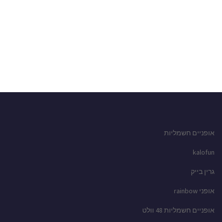
אופניים חשמליות
kalofun
גרין בייק
אופני rainbow
אופניים חשמליות 48 וולט