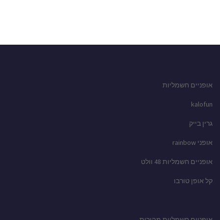
אופניים חשמליות
kalofun
גרין בייק
אופני rainbow
אופניים חשמליות 48 וולט
קל אופן טורבו
אופניים חשמליות מהירות