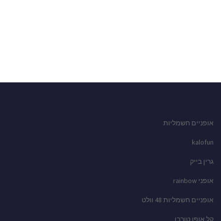
אופניים חשמליות
kalofun
גרין בייק
אופני rainbow
אופניים חשמליות 48 וולט
קל אופן טורבו