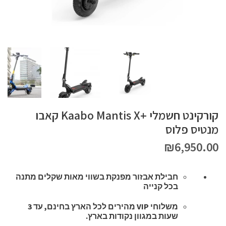
קורקינט חשמלי +Kaabo Mantis X קאבו
מנטיס פלוס
אספקה
עד 3 שעות
₪
6,950.00
חבילת אבזור מפנקת בשווי מאות שקלים מתנה
בכל קנייה
משלוחי VIP מהירים לכל הארץ בחינם, עד 3
שעות במגוון נקודות בארץ.