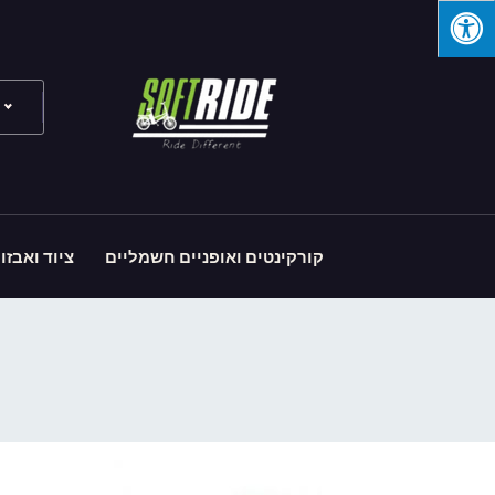
קורקינטים ואופניים חשמליים
ציוד ואבזו