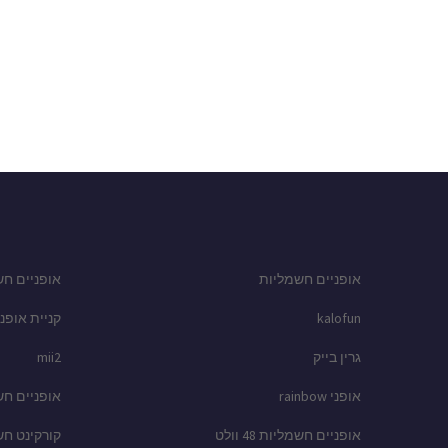
אופניים חשמליות
אופניים חש
kalofun
קניית אופני
גרין בייק
mii2
אופני rainbow
אופניים ח
אופניים חשמליות 48 וולט
קורקינט ח