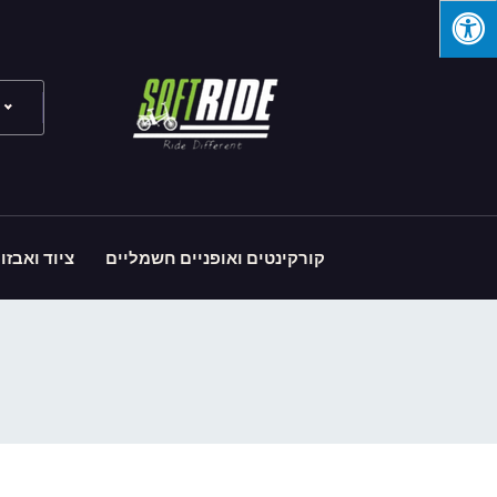
קורקינטים ואופניים חשמליים
ציוד ואבזו