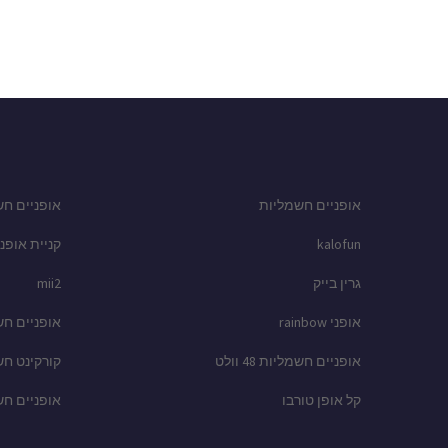
אופניים חשמליות
אופניים חש
kalofun
קניית אופני
גרין בייק
mii2
אופני rainbow
אופניים ח
אופניים חשמליות 48 וולט
קורקינט ח
קל אופן טורבו
אופניים ח