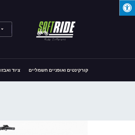
קורקינטים ואופניים חשמליים
ציוד ואבזו