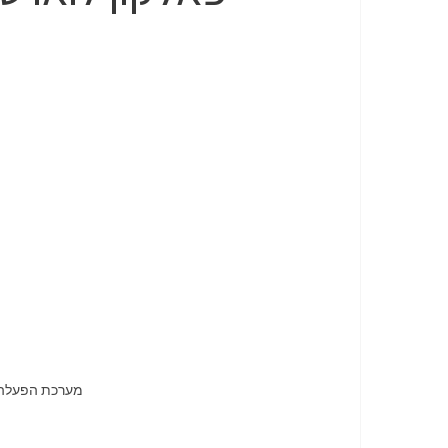
מערכת הפעלה: צג דיגיטלי LCD , מחוון סוללה, מהירות, ה