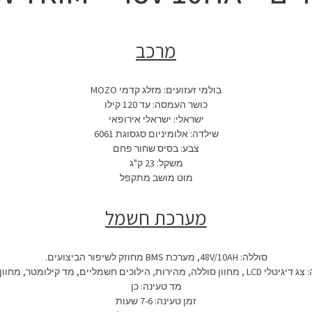
מרכב
בולמי זעזועים: מזלג קדמי MOZO
כושר העמסה: עד 120 קילו
ישראלי: ישראלי אירופאי
שילדה: אלומיניום סגסוגת 6061
צבע: בסיס שחור פחם
משקל: 23 ק"ג
מוט מושב מתקפל
מערכת חשמל
סוללה: 48V/10AH, מערכת BMS מחוזק לשיפור הביצועים.
ילוכים חשמליים, מד קילומטר, מחוון תקלות ועוד…
מד טעינה: כן
זמן טעינה: 7-6 שעות