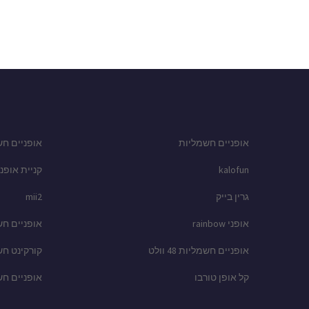
אופניים חשמליות
אופניים חש
kalofun
קניית אופני
גרין בייק
mii2
אופני rainbow
אופניים ח
אופניים חשמליות 48 וולט
קורקינט ח
קל אופן טורבו
אופניים ח