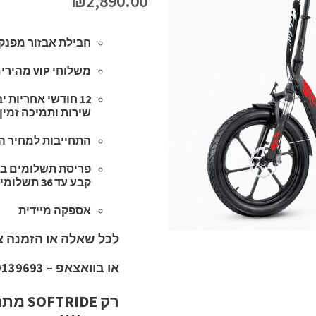
₪
2,890.00
חבילת אבזור מפנקת
משלוחי VIP מהירים לכל הארץ בחינם, עד 3 שעות במגוון נקודות בארץ.
12 חודשי אחריות 
שירות ותמיכה זמין
התחייבות למחיר הז
פריסת תשלומים בצ
קבע עד 36 תשלומים ללא תפיסת מסגרת באישור מיידי.
אספקה מיידית
לכל שאלה או הזמנה צרו קשר
או בוואצאפ – 054-9139693
רק DE