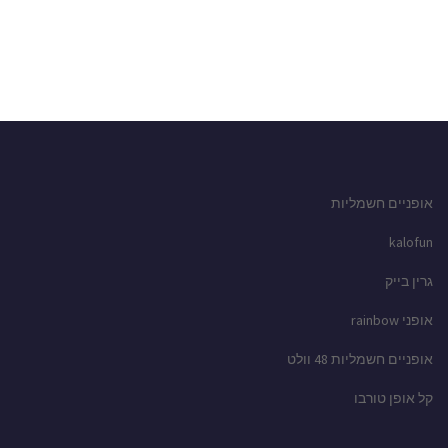
אופניים חשמליות
kalofun
גרין בייק
אופני rainbow
אופניים חשמליות 48 וולט
קל אופן טורבו