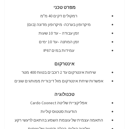
מפרט טכני
רמקולים דקים 40 מ"מ
מיקרופון בערכה- מיקרופון מדונה (בום)
זמן עבודה – עד 10 שעות
זמן המתנה –עד 10 ימים
עמידות במים IP67
אינטרקום
שיחות אינטרקום עד 2 רוכבים בטווח 400 מטר
אפשרות שיחת אינטרקום מול דיבורית ממותגים שונים
טכנולוגיה
אפליקציית שליטה Cardo Coonect
הודעות סטטוס קוליות
התאמה עצמית של עוצמת השמע בהתאם לרעשי רקע
שליטה קולית, קבלה ודחייה של שיחות