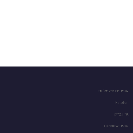
אופניים חשמליות
kalofun
גרין בייק
אופני rainbow