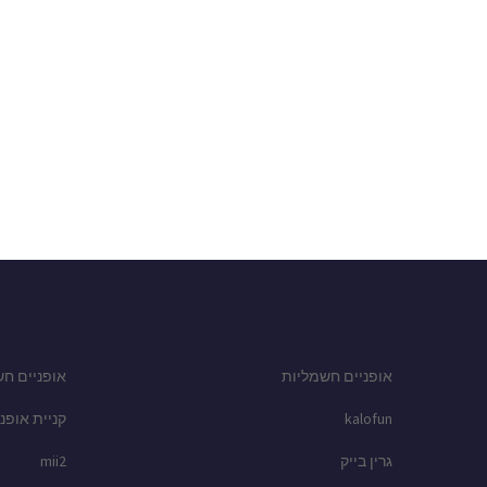
אופניים חשמליות
אופניים חש
kalofun
קניית אופני
גרין בייק
mii2