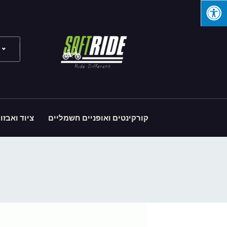
קורקינטים ואופניים חשמליים
ציוד ואבזו