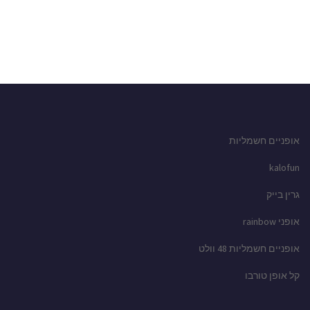
אופניים חשמליות
kalofun
גרין בייק
אופני rainbow
אופניים חשמליות 48 וולט
קל אופן טורבו