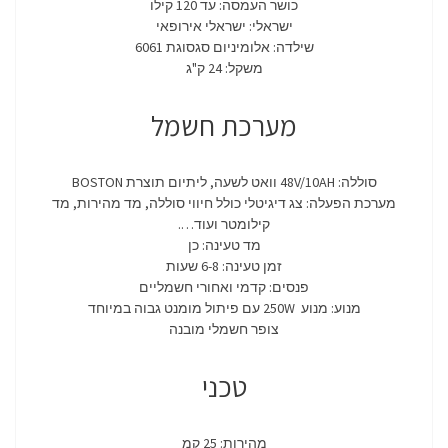
כושר העמסה: עד 120 קילו
ישראלי: ישראלי אירופאי
שילדה: אלומיניום סגסוגת 6061
משקל: 24 ק"ג
מערכת חשמל
סוללה: 48V/10AH וואט לשעה, ליתיום תוצרת BOSTON
מערכת הפעלה: צג דיגיטלי כולל חיווי סוללה, מד מהירות, מד
קילומטר ועוד….
מד טעינה: כן
זמן טעינה: 6-8 שעות
פנסים: קדמי ואחורי חשמליים
מנוע: מנוע 250W עם פיתול מומנט גבוה במיוחד
צופר חשמלי מובנה
טכני
מהירות: 25 קמ