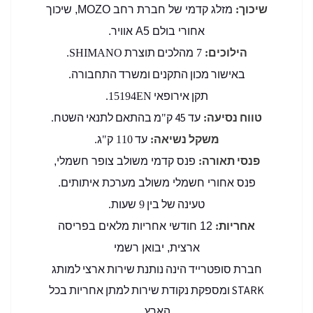
שיכוך
:
מזלג קדמי של חברת רחב MOZO, שיכוך
אחורי בולם A5 אוויר.
הילוכים
מהלכים תוצרת
SHIMANO.
7
:
באישור מכון התקנים ומשרד התחבורה
.
תקן אירופאי
15194EN.
טווח נסיעה
עד 45 ק
מ בהתאם לתנאי השטח
.
"
:
משקל נשיאה
עד
ק
ג
.
"
110
:
פנסי תאורה
:
פנס קדמי משולב צופר חשמלי,
פנס אחורי חשמלי משולב מערכת איתותים.
טעינה של בין
שעות
.
9
אחריות
:
12 חודשי אחריות מלאים בפריסה
ארצית, יבואן רשמי
חברת סופטרייד הינה נותנת שירות ארצי למותג
STARK ומספקת נקודת שירות למתן אחריות בכל
הארץ.