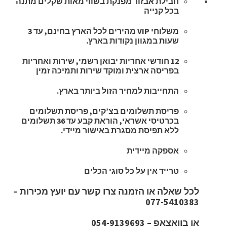
חבילת אבזור מפנקת בשווי מאות שקלים מתנה
בכל קנייה
משלוחי VIP מהירים לכל הארץ בחינם, עד 3
שעות במגוון נקודות בארץ.
12 חודשי אחריות יבואן רשמי, שירות ואחריות
בפריסה ארצית ומוקד שירות ותמיכה זמין
התחייבות למחיר הזול ביותר בארץ.
פריסת תשלומים בצ’קים, פריסת תשלומים
בכרטיסי אשראי, הוראת קבע עד 36 תשלומים
ללא תפיסת מסגרת באישור מיידי.
אספקה מיידית
טרייד אין על כל סוגי הכלים
לכל שאלה או הזמנה צרו קשר עם יועץ מכירות –
077-5410383
או בוואצאפ – 054-9139693