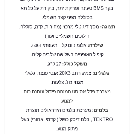
בקר BMS טעינה ופריקת יתר, ביקורת על כל תא
בסוללה מפני קצר חשמלי.
תצוגה
:
מסך דיגיטלי מרכזי (מהירות, ק"מ, סוללה,
הילוכים חשמליים ועוד)
שילדה
אלומיניום קל
תעופתי
6061.
–
:
קיפול האופניים בשלושה שלבים קלים
.
משקל כולל
ק
ג
.
"
27
:
גלגלים
:
צמיג רחב 20X3 אנטי פנצר, גלגלי
מגנזיום 3 צלעות
.
מערכת פדל אסיסט המזהה פידול ונותנת כוח
למנוע
בלמים
:
מערכת בלמים הידראולים תוצרת
TEKTRO , בלם דיסק כפול ( קדמי ואחורי) בעל
ניתוק מנוע
.