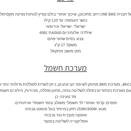
כושר העמסה: עד 120 קילו
ישראלי: ישראלי אירופאי
שילדה: אלומיניום סגסוגת 6061
צבע: בסיס שחור פחם
משקל: 27 ק"ג
מוט מושב מתקפל
מערכת חשמל
מד טעינה: כן
פנסים: קדמי ואחורי לד חשמלי משולב צופר חשמלי ואיתותים.
מנוע: 250W/800W חזק במיוחד בעל מומנט גבוהה
אזעקה מובנית נגד גניבות
אפליקצייה לשליטה במוצר