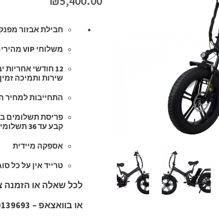
₪
5,400.00
חבילת אבזור מפנקת
משלוחי VIP מהירים לכל הארץ בחינם, עד 3 שעות במגוון נקודות בארץ.
12 חודשי אחריות 
שירות ותמיכה זמין
התחייבות למחיר הז
פריסת תשלומים בצ
קבע עד 36 תשלומים ללא תפיסת מסגרת באישור מיידי.
אספקה מיידית
טרייד אין על כל סו
לכל שאלה או הזמנה צרו קשר
או בוואצאפ – 054-9139693