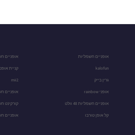
אופניים חשמליות
אופניים חש
kalofun
קניית אופני
גרין בייק
mii2
אופני rainbow
אופניים ח
אופניים חשמליות 48 וולט
קורקינט ח
קל אופן טורבו
אופניים ח