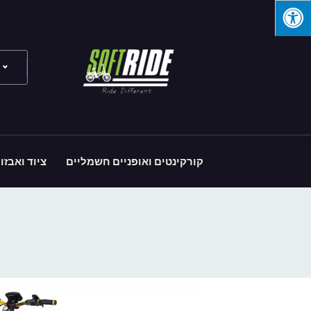
קורקינטים ואופניים חשמליים
ציוד ואבזו