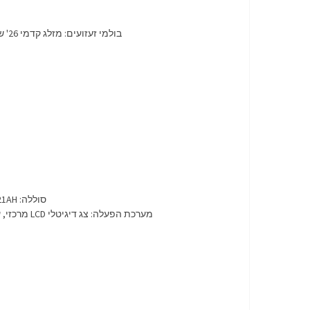
בולמי זעזועים: מזלג קדמי 26' של חברת ONE BIKE רחב מתכוונן, שיכוך אחורי בולם קפיץ לנוחות נסיעה מקסימלית, ניתן לכיוון למשקלים שונים.
סוללה: 48V/21AH, מערכת BMS מחוזק לשיפור הביצועים, ניתן לשדרג לסוללות גדולות יותר 21AH / 26AH
מערכת הפעלה: צג דיגיטלי LCD מרכזי, עם מערכת כפתורים כפולה לשליטה נוחה, מחוון סוללה, מהירות, הילוכים חשמליים, מד קילומטר, מחוון תקלות ועוד…