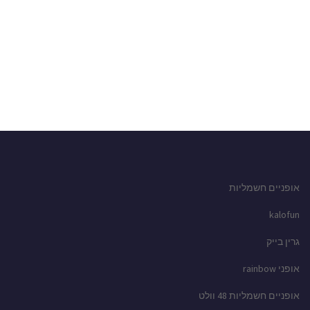
אופניים חשמליות
kalofun
גרין בייק
אופני rainbow
אופניים חשמליות 48 וולט