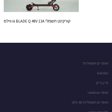
קורקינט חשמלי BLADE Q 48V 13A גו ווילס
אופניים חשמליות
kalofun
גרין בייק
אופני rainbow
אופניים חשמליות 48 וולט