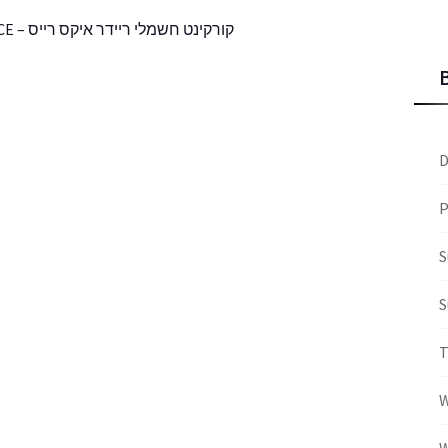
קורקינט חשמלי ריידר איקס רייס – 60V 21 HA – RIDER X RACE
D
P
S
S
W