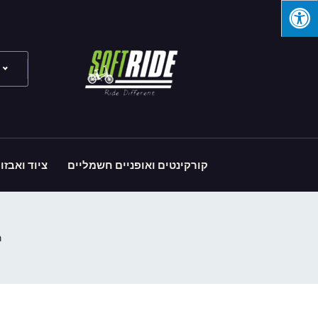
קורקינטים ואופניים חשמליים
ציוד ואבזו
ר