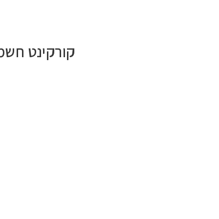
קורקינט חשמלי ריידר א