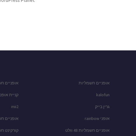
ordPress Planet
אופניים חשמליות
אופניים חש
kalofun
קניית אופני
גרין בייק
mii2
אופני rainbow
אופניים ח
אופניים חשמליות 48 וולט
קורקינט ח