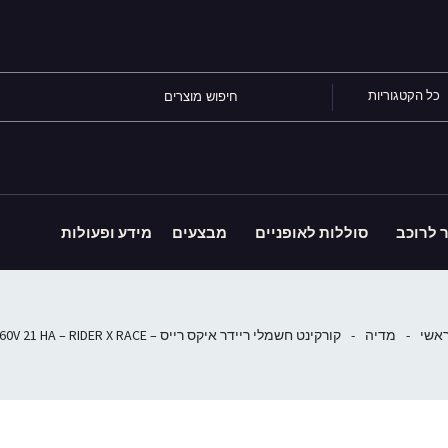
כל הקטגוריות
ר לרוכב
סוללות לאופניים
מבצעים
מידע ופעולות
אשי
-
מדיה
-
קורקינט חשמלי ריידר איקס רייס – 60V 21 HA – RIDER X RACE