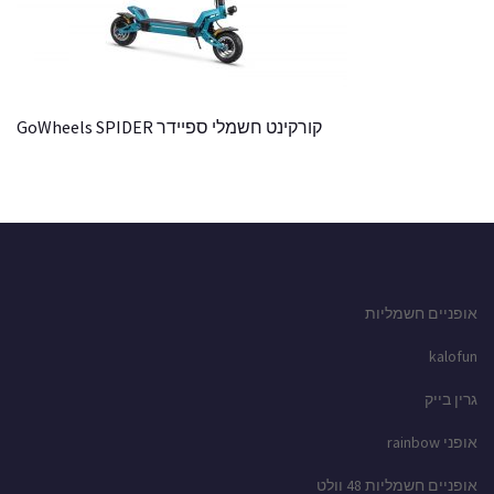
קורקינט חשמלי ספיידר GoWheels SPIDER
אופניים חשמליות
kalofun
גרין בייק
אופני rainbow
אופניים חשמליות 48 וולט