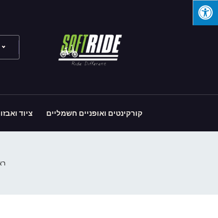
קורקינטים ואופניים חשמליים
ציוד ואבזו
רא