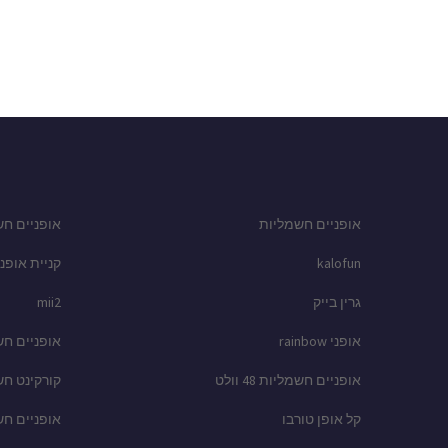
אופניים חשמליות
אופניים חש
kalofun
קניית אופני
גרין בייק
mii2
אופני rainbow
אופניים ח
אופניים חשמליות 48 וולט
קורקינט ח
קל אופן טורבו
אופניים ח