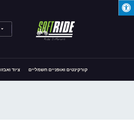
קורקינטים ואופניים חשמליים
ציוד ואבזו