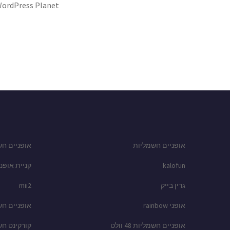
ordPress Planet
אופניים חשמליות
אופניים חש
kalofun
קניית אופני
גרין בייק
mii2
אופני rainbow
אופניים ח
אופניים חשמליות 48 וולט
קורקינט ח