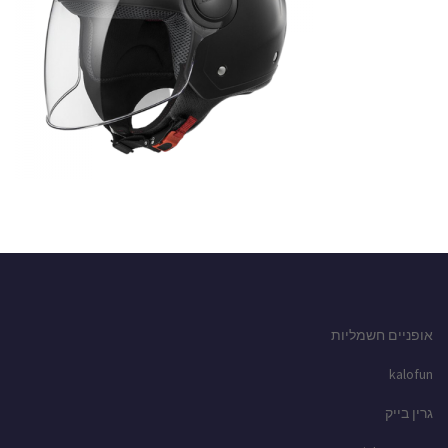
אופניים חשמליות
kalofun
גרין בייק