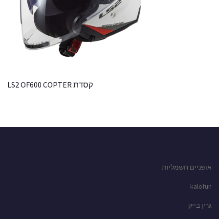
קסדת LS2 OF600 COPTER
אופניים חשמליות
kalofun
גרין בייק