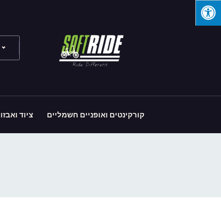
קורקינטים ואופניים חשמליים
ציוד ואבזו