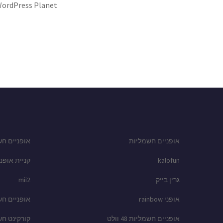
ordPress Planet
אופניים חשמליות
אופניים חש
kalofun
קניית אופני
גרין בייק
mii2
אופני rainbow
אופניים ח
אופניים חשמליות 48 וולט
קורקינט ח