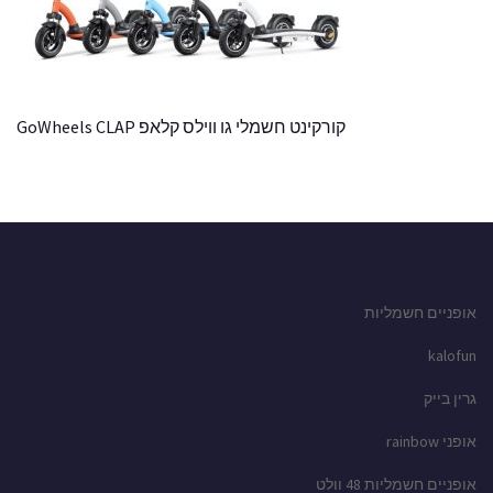
קורקינט חשמלי גו ווילס קלאפ GoWheels CLAP
אופניים חשמליות
kalofun
גרין בייק
אופני rainbow
אופניים חשמליות 48 וולט