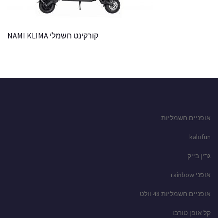
קורקינט חשמלי NAMI KLIMA
אופניים חשמליות
kalofun
גרין בייק
אופני rainbow
אופניים חשמליות 48 וולט
קל אופן טורבו