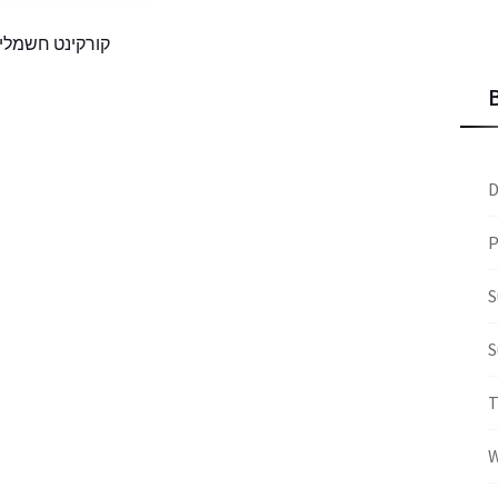
קורקינט חשמלי NAMI BURN E נאמי בור
D
P
S
S
W