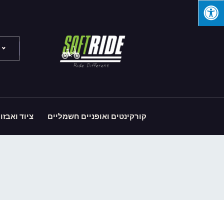
קורקינטים ואופניים חשמליים
ציוד ואבזו