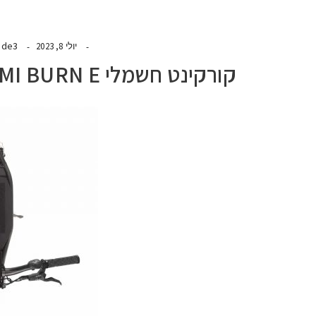
ide3
יולי 8, 2023
קורקינט חשמלי NAMI BURN E נאמי בורן