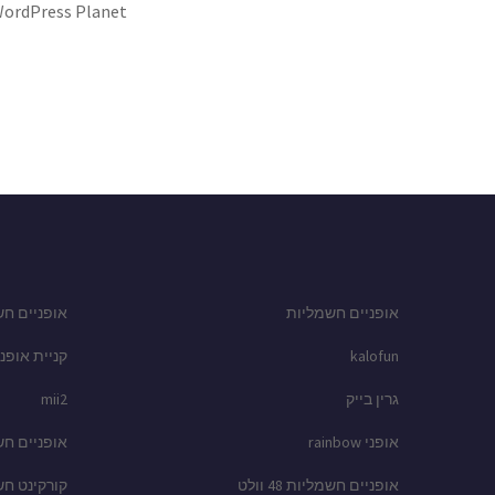
ordPress Planet
אופניים חשמליות
אופניים חש
kalofun
קניית אופני
גרין בייק
mii2
אופני rainbow
אופניים ח
אופניים חשמליות 48 וולט
קורקינט ח