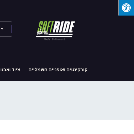
קורקינטים ואופניים חשמליים
ציוד ואבזו