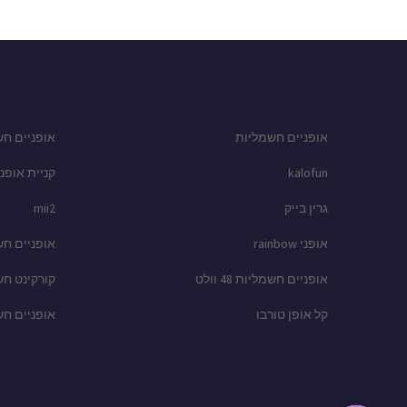
אופניים חשמליות
אופניים חש
kalofun
קניית אופני
גרין בייק
mii2
אופני rainbow
אופניים ח
אופניים חשמליות 48 וולט
קורקינט ח
קל אופן טורבו
אופניים ח