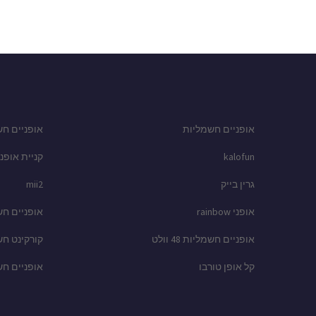
אופניים חשמליות
אופניים חש
kalofun
קניית אופני
גרין בייק
mii2
אופני rainbow
אופניים ח
אופניים חשמליות 48 וולט
קורקינט ח
קל אופן טורבו
אופניים ח