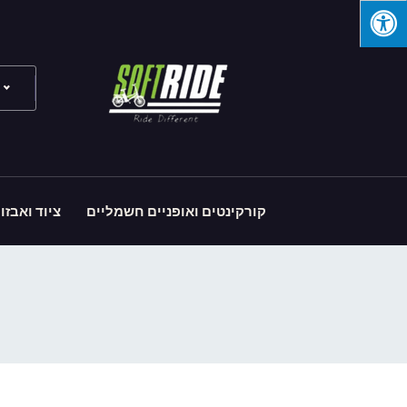
קורקינטים ואופניים חשמליים
ציוד ואבזו