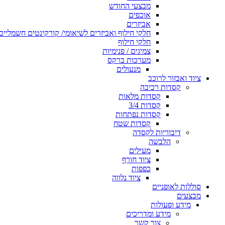
מבצעי החודש
אוכפים
אביזרים
חלקי חילוף ואביזרים לשיאומי/ קורקינטים חשמליים
חלקי חילוף
צמיגים / פנימיות
מערכות ברקס
מנעולים
ציוד ואבזור לרוכב
קסדות רכיבה
קסדות מלאות
קסדות 3/4
קסדות נפתחות
קסדות שטח
דיבוריות לקסדה
הלבשה
מעילים
ציוד חורף
כפפות
ציוד נלווה
סוללות לאופניים
מבצעים
מידע ופעולות
מידע ומדריכים
צור קשר