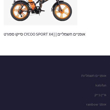
אופניים חשמליים | | CYCOO SPORT X4 סייקו ספורט
אופניים חשמליות
kalofun
גרין בייק
אופני rainbow