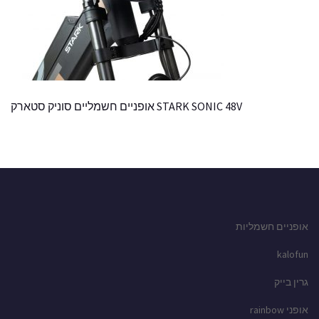
STARK SONIC 48V אופניים חשמליים סוניק סטארק
אופניים חשמליות
kalofun
גרין בייק
אופני rainbow