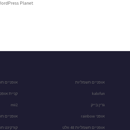
ordPress Planet
אופניים חשמליות
אופניים חש
kalofun
קניית אופני
גרין בייק
mii2
אופני rainbow
אופניים ח
אופניים חשמליות 48 וולט
קורקינט ח