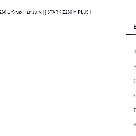
STARK Z250 M PLUS H | | אופניים חשמליים Z250 הידראולי פלוס סטארק
D
P
S
S
W