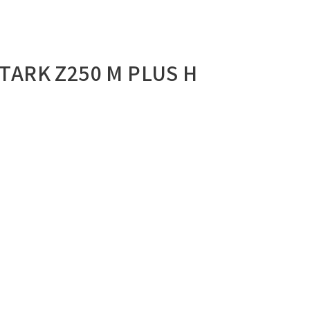
STARK Z250 M PLUS H | | אופניים חשמליים Z250 הידראולי פלוס סט