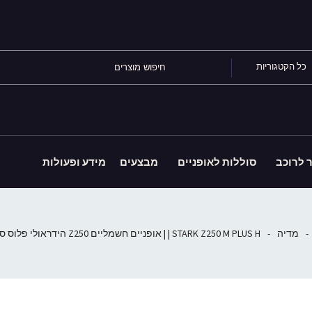
כל הקטגוריות
ר לרוכב
סוללות לאופניים
מבצעים
מידע ופעולות
-
מדיה
-
STARK Z250 M PLUS H | | אופניים חשמליים Z250 הידראולי פלוס סטארק